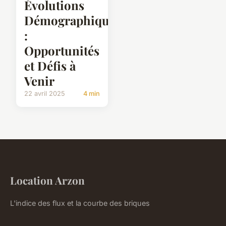
Évolutions
Démographiques
:
Opportunités
et Défis à
Venir
22 avril 2025
4 min
Location Arzon
L'indice des flux et la courbe des briques