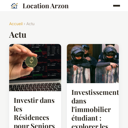
Location Arzon
Accueil
› Actu
Actu
Investissement
Investir dans
dans
les
l'immobilier
Résidences
étudiant :
pour Seniors
explorer les