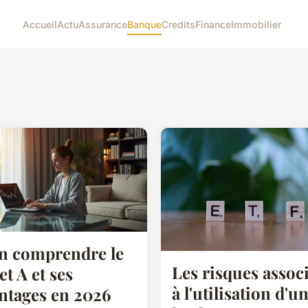
Accueil
Actu
Assurance
Banque
Credits
Finance
Immobilier
n comprendre le
Les risques assoc
et A et ses
à l'utilisation d'u
ntages en 2026