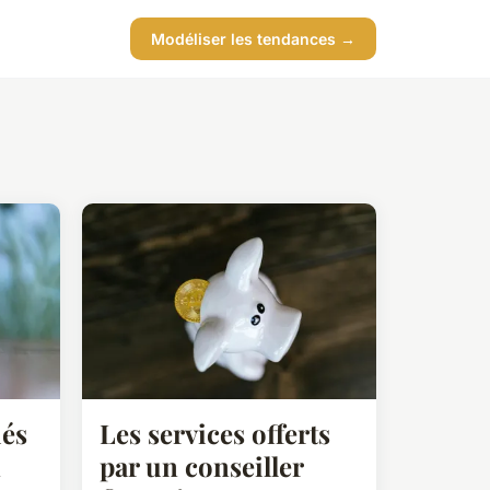
Modéliser les tendances →
iés
Les services offerts
n
par un conseiller