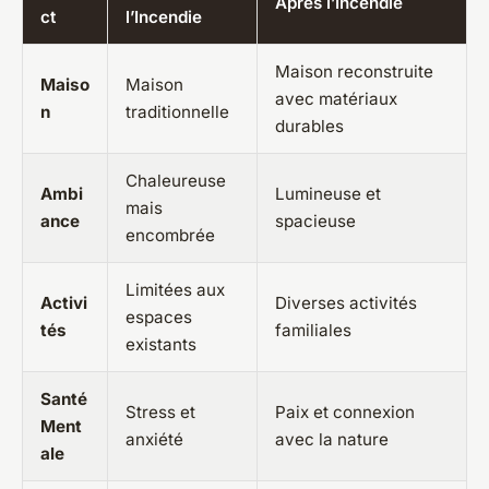
Après l’Incendie
ct
l’Incendie
Maison reconstruite
Maiso
Maison
avec matériaux
n
traditionnelle
durables
Chaleureuse
Ambi
Lumineuse et
mais
ance
spacieuse
encombrée
Limitées aux
Activi
Diverses activités
espaces
tés
familiales
existants
Santé
Stress et
Paix et connexion
Ment
anxiété
avec la nature
ale